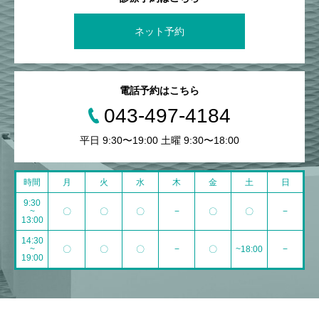
ネット予約
電話予約はこちら
043-497-4184
平日 9:30〜19:00 土曜 9:30〜18:00
時間
月
火
水
木
金
土
日
9:30
~
〇
〇
〇
−
〇
〇
−
13:00
14:30
~
〇
〇
〇
−
〇
~18:00
−
19:00