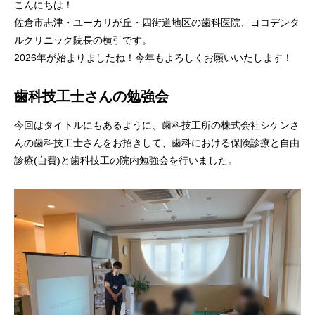
審美歯科
こんにちは！
ホワイトニ
セラミック
佐倉市志津・ユーカリが丘・四街道地区の歯科医院、ヨコデンタ
ルクリニック院長の横引です。
2026年が始まりましたね！今年もよろしくお願いいたします！
歯科口腔
エアフロ―
歯科技工士さんの勉強会
親知らずの
今回はタイトルにもあるように、歯科技工所の株式会社シケンさ
んの歯科技工士さんをお招きして、歯科における保険診療と自由
歯ぎし
診療(自費)と歯科技工の院内勉強会を行いました。
義歯（入れ歯）
食いしば
ボツリヌス療法
ヒアルロン
（ボトックス療法）