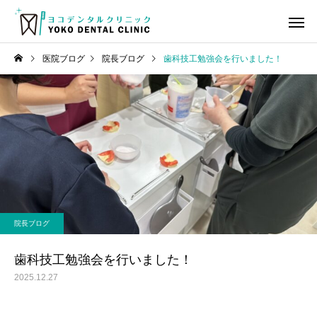
医院ブログ
院長ブログ
歯科技工勉強会を行いました！
虫歯治療
歯の神経
院長ブログ
ヨコデンタル通信
審美歯科領域のBTAテクニ
ヨコデンタル通信 2026
院長ブログ
ック臨床セミナーと懇親会
月号
小児歯科
小児矯
に参加してきました！
歯科技工勉強会を行いました！
2025.12.27