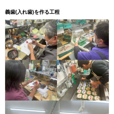
義歯(入れ歯)を作る工程