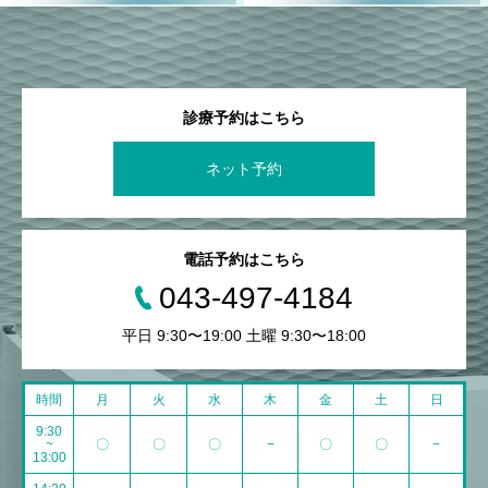
診療予約はこちら
ネット予約
電話予約はこちら
043-497-4184
平日 9:30〜19:00 土曜 9:30〜18:00
時間
月
火
水
木
金
土
日
9:30
~
〇
〇
〇
−
〇
〇
−
13:00