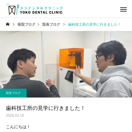
医院ブログ
院長ブログ
歯科技工所の見学に行きました！
虫歯治療
歯の神経
院長ブログ
ヨコデンタル通信
審美歯科領域のBTAテクニ
ヨコデンタル通信 2026
院長ブログ
ック臨床セミナーと懇親会
月号
小児歯科
小児矯
に参加してきました！
歯科技工所の見学に行きました！
2026.02.16
こんにちは！