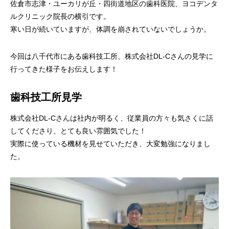
審美歯科
佐倉市志津・ユーカリが丘・四街道地区の歯科医院、ヨコデンタ
ホワイトニ
セラミック
ルクリニック院長の横引です。
寒い日が続いていますが、体調を崩されていないでしょうか。
今回は八千代市にある歯科技工所、株式会社DL-Cさんの見学に
歯科口腔
エアフロ―
親知らずの
行ってきた様子をお伝えします！
歯科技工所見学
歯ぎし
株式会社DL-Cさんは社内が明るく、従業員の方々も気さくに話
義歯（入れ歯）
食いしば
してくださり、とても良い雰囲気でした！
実際に使っている機材を見せていただき、大変勉強になりまし
た。
ボツリヌス療法
ヒアルロン
（ボトックス療法）