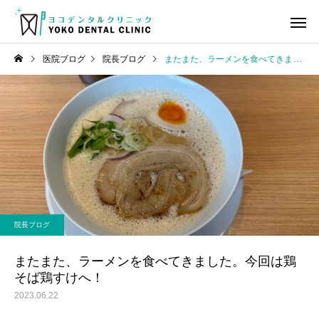
医院ブログ
院長ブログ
またまた、ラーメンを食べてきました。今回は鶏そば鶏すけへ！
虫歯治療
歯の神経
院長ブログ
ヨコデンタル通信
審美歯科領域のBTAテクニ
ヨコデンタル通信 2026
院長ブログ
ック臨床セミナーと懇親会
月号
小児歯科
小児矯
に参加してきました！
またまた、ラーメンを食べてきました。今回は鶏
そば鶏すけへ！
2023.06.22