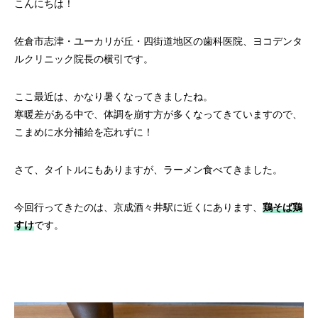
審美歯科
こんにちは！
ホワイトニ
セラミック
佐倉市志津・ユーカリが丘・四街道地区の歯科医院、ヨコデンタ
ルクリニック院長の横引です。
歯科口腔
エアフロ―
親知らずの
ここ最近は、かなり暑くなってきましたね。
寒暖差がある中で、体調を崩す方が多くなってきていますので、
こまめに水分補給を忘れずに！
歯ぎし
義歯（入れ歯）
さて、タイトルにもありますが、ラーメン食べてきました。
食いしば
今回行ってきたのは、京成酒々井駅に近くにあります、
鶏そば鶏
すけ
です。
ボツリヌス療法
ヒアルロン
（ボトックス療法）