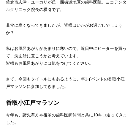
審美歯科
佐倉市志津・ユーカリが丘・四街道地区の歯科医院、ヨコデンタ
ホワイトニ
セラミック
ルクリニック院長の横引です。
非常に寒くなってきましたが、皆様はいかがお過ごしでしょう
か？
歯科口腔
エアフロ―
親知らずの
私はお風呂あがりがあまりに寒いので、近日中にヒーターを買っ
て、洗面所に置こうかと考えています。
皆様もお風呂あがりには気をつけてください。
歯ぎし
義歯（入れ歯）
食いしば
さて、今回もタイトルにもあるように、年1イベントの香取小江
戸マラソンに参加してきました。
ボツリヌス療法
香取小江戸マラソン
ヒアルロン
（ボトックス療法）
今年も、諸先輩方や後輩の歯科医師仲間と共に10キロ走ってきま
した。