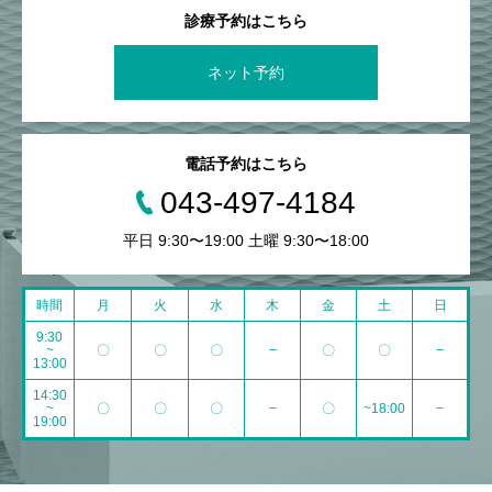
診療予約はこちら
ネット予約
電話予約はこちら
043-497-4184
平日 9:30〜19:00 土曜 9:30〜18:00
時間
月
火
水
木
金
土
日
9:30
~
〇
〇
〇
−
〇
〇
−
13:00
14:30
~
〇
〇
〇
−
〇
~18:00
−
19:00