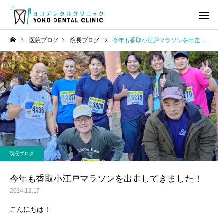
医院ブログ
院長ブログ
今年も香取小江戸マラソンを出走してきました！
虫歯治療
歯の神経
院長ブログ
ヨコデンタル通信
審美歯科領域のBTAテクニ
ヨコデンタル通信 2026
院長ブログ
ック臨床セミナーと懇親会
月号
小児歯科
小児矯
に参加してきました！
今年も香取小江戸マラソンを出走してきました！
2024.12.17
こんにちは！