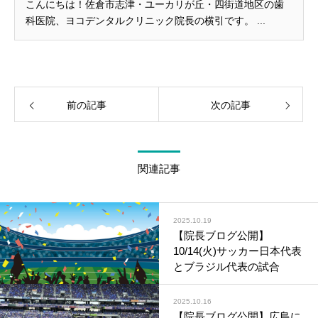
審美歯科
こんにちは！佐倉市志津・ユーカリが丘・四街道地区の歯
ホワイトニ
セラミック
科医院、ヨコデンタルクリニック院長の横引です。 ...
歯科口腔
エアフロ―
親知らずの
前の記事
次の記事
歯ぎし
義歯（入れ歯）
関連記事
食いしば
2025.10.19
【院長ブログ公開】
ボツリヌス療法
ヒアルロン
10/14(火)サッカー日本代表
（ボトックス療法）
とブラジル代表の試合
2025.10.16
【院長ブログ公開】広島に