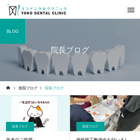
BLOG
院長ブログ
虫歯治療
歯の神経
院長ブログ
ヨコデンタル通信
医院ブログ
院長ブログ
審美歯科領域のBTAテクニ
ヨコデンタル通信 2026
ック臨床セミナーと懇親会
月号
小児歯科
小児矯
に参加してきました！
院長ブログ
院長ブログ
年末のご挨拶
歯科技工勉強会を行いまし