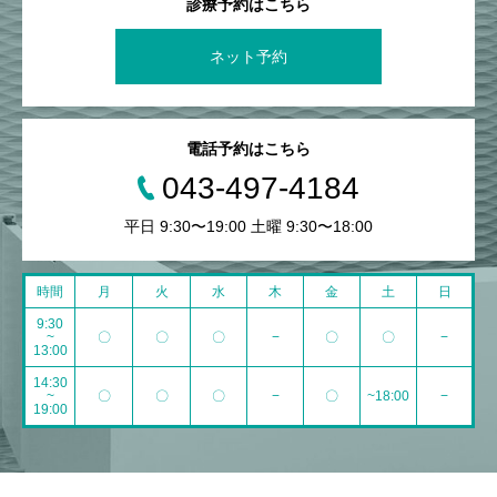
診療予約はこちら
ネット予約
電話予約はこちら
043-497-4184
平日 9:30〜19:00 土曜 9:30〜18:00
時間
月
火
水
木
金
土
日
9:30
~
〇
〇
〇
−
〇
〇
−
13:00
14:30
~
〇
〇
〇
−
〇
~18:00
−
19:00