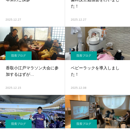
審美歯科
ホワイトニ
セラミック
た！
2025.12.27
2025.12.27
歯科口腔
エアフロ―
親知らずの
院長ブログ
院長ブログ
歯ぎし
香取小江戸マラソン大会に参
ベビーラックを導入しまし
義歯（入れ歯）
食いしば
加するはずが…
た！
2025.12.15
2025.12.08
ボツリヌス療法
ヒアルロン
（ボトックス療法）
院長ブログ
院長ブログ