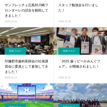
サンフレッチェ広島対川崎フ
スタッフ勉強会を行いまし
ロンターレの試合を観戦して
た！
きました！
2025.12.01
2025.11.26
院長ブログ
院長ブログ
印旛郡市歯科医師会の社保講
「2025 歯ッピーかみんぐフ
習会に委員として参加してき
ェア」 が開催されました！
ました！
2025.11.17
2025.11.11