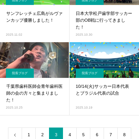
院長ブログ
院長ブログ
サンフレッチェ広島がルヴァ
日本大学松戸歯学部サッカー
ンカップ優勝しました！
部のOB戦に行ってきまし
た！
2025.11.02
2025.10.30
院長ブログ
院長ブログ
千葉県歯科医師会青年歯科医
10/14(火)サッカー日本代表
師の会の方々と集まりまし
とブラジル代表の試合
た！
2025.10.25
2025.10.19
1
2
3
4
5
6
7
8